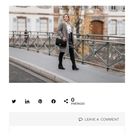
0
Tweetez
Partagez
Enregistrer
Partagez
PARTAGES
LEAVE A COMMENT