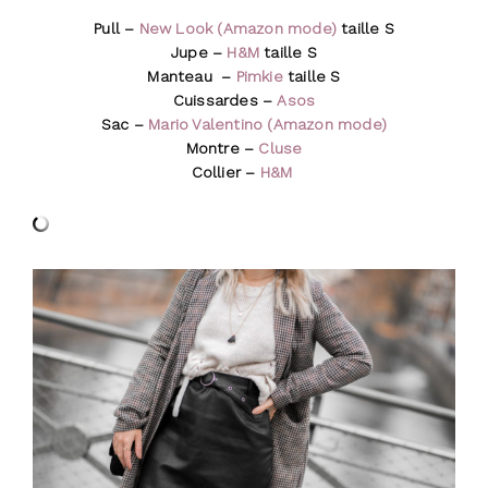
Pull –
New Look (Amazon mode)
taille S
Jupe –
H&M
taille S
Manteau –
Pimkie
taille S
Cuissardes –
Asos
Sac –
Mario Valentino (Amazon mode)
Montre –
Cluse
Collier –
H&M