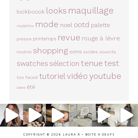
maquillage
looks
lookboook
mode
ootd
noel
palette
maybelline
revue
rouge à lèvre
printemps
presse
shopping
soins
routine
soldes
sourcils
tenue
test
swatches
sélection
vidéo
youtube
tutoriel
too faced
été
zoeva
COPYRIGHT © 2026 LAURA R •
BOITE À OEUFS