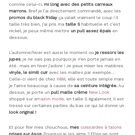
comme celui-ci,
mi long avec des petits carreaux
marrons.
Bref je l’ai directement commandé, avec les
promos du black friday
ça valait vraiment le coup ! Il
taille très bien, j’ai pris ma
taille S
habituelle et c’est
nickel, je peux même mettre
un pull assez épais
en
dessous.
L’automne/hiver est aussi le moment où
je ressors les
jupes
, je ne sais pas pourquoi je n’en porte jamais en
été.. mais en hiver j’adore ! Je peux mixer les matières
vinyle, le simili cuir
avec les mailles par exemple…
Celle-ci vient de chez
H&M
, elle est toute simple mais
je l’aime beaucoup à cause de
sa ceinture intégrée.
Au
dessus, je porte un
pull maille crème
New Look
shoppé sur
amazon mode
, en taille S également. Il est
tressé sur certaines parties du bas ce qui lui donne un
look original !
Et pour finir mes chouchous,
mes
cuissardes à talons
prises sur Asos.
Pourquoi je les aime ? Elles ne sont