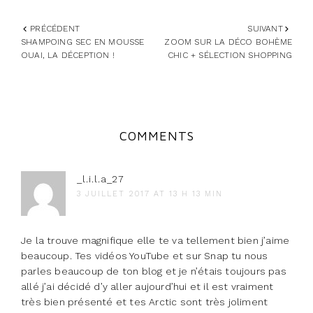
PRÉCÉDENT
SUIVANT
SHAMPOING SEC EN MOUSSE
ZOOM SUR LA DÉCO BOHÈME
OUAI, LA DÉCEPTION !
CHIC + SÉLECTION SHOPPING
COMMENTS
_l.i.l.a_27
3 JUILLET 2017 AT 13 H 13 MIN
Je la trouve magnifique elle te va tellement bien j’aime
beaucoup. Tes vidéos YouTube et sur Snap tu nous
parles beaucoup de ton blog et je n’étais toujours pas
allé j’ai décidé d’y aller aujourd’hui et il est vraiment
très bien présenté et tes Arctic sont très joliment