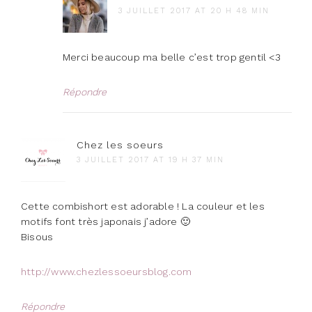
3 JUILLET 2017 AT 20 H 48 MIN
Merci beaucoup ma belle c’est trop gentil <3
Répondre
Chez les soeurs
3 JUILLET 2017 AT 19 H 37 MIN
Cette combishort est adorable ! La couleur et les
motifs font très japonais j’adore 🙂
Bisous
http://www.chezlessoeursblog.com
Répondre