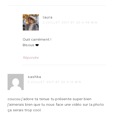
laura
3 JUILLET 2017 AT 20 H 49 MIN
Ouiii carrément !
Bisous ❤️
Répondre
sashka
3 JUILLET 2017 AT 20 H 13 MIN
coucou j’adore ta tenue tu présente super bien
j’aimerais bien que tu nous face une vidéo sur la photo
ça serais trop cool