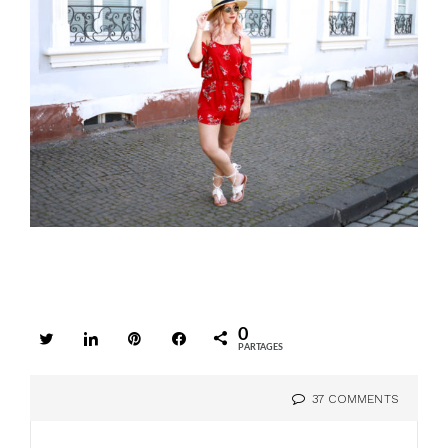
0
Tweetez
Partagez
Enregistrer
Partagez
PARTAGES
37 COMMENTS