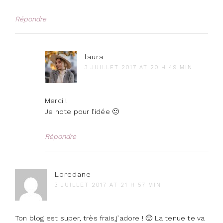
Répondre
laura
3 JUILLET 2017 AT 20 H 49 MIN
Merci !
Je note pour l’idée 🙂
Répondre
Loredane
3 JUILLET 2017 AT 21 H 57 MIN
Ton blog est super, très frais,j’adore ! 🙂 La tenue te va