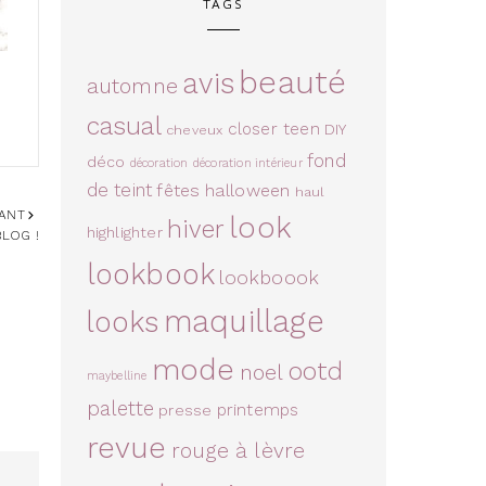
TAGS
beauté
avis
automne
casual
closer teen
DIY
cheveux
fond
déco
décoration
décoration intérieur
de teint
fêtes
halloween
haul
VANT
look
hiver
highlighter
BLOG !
lookbook
lookboook
maquillage
looks
mode
ootd
noel
maybelline
palette
printemps
presse
revue
rouge à lèvre