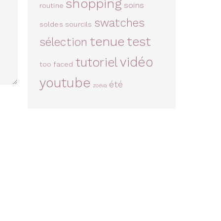
shopping
soins
routine
swatches
soldes
sourcils
tenue
test
sélection
vidéo
tutoriel
too faced
youtube
été
zoeva